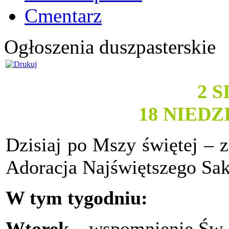
Cmentarz
Ogłoszenia duszpasterskie
2 
18 NIED
Dzisiaj po Mszy świętej – z
Adoracja Najświętszego Sa
W tym tygodniu:
Wtorek
– wspomnienie Św. 