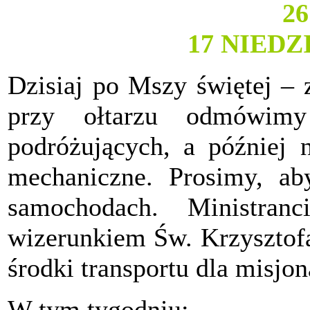
2
17 NIED
Dzisiaj po Mszy świętej – 
przy ołtarzu odmówim
podróżujących, a później 
mechaniczne. Prosimy, ab
samochodach. Ministra
wizerunkiem Św. Krzysztofa
środki transportu dla misjon
W tym tygodniu: