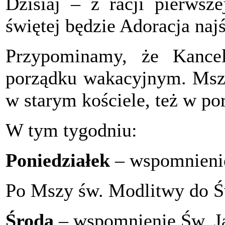
Dzisiaj – z racji pierwsz
świętej będzie Adoracja na
Przypominamy, że Kancel
porządku wakacyjnym. Msz
w starym kościele, też w p
W tym tygodniu:
Poniedziałek
– wspomnienie
Po Mszy św. Modlitwy do Św
Środa
– wspomnienie Św. Ja