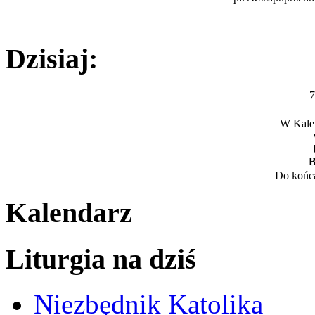
Dzisiaj:
7
W Kalen
B
Do końca
Kalendarz
Liturgia na dziś
Niezbędnik Katolika